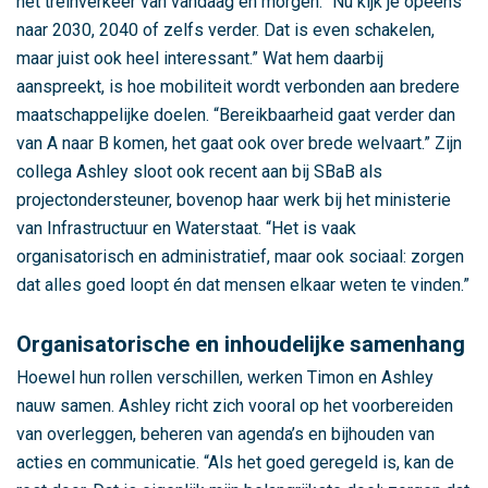
b
het treinverkeer van vandaag en morgen. “Nu kijk je opeens
i
naar 2030, 2040 of zelfs verder. Dat is even schakelen,
e
maar juist ook heel interessant.” Wat hem daarbij
d
aanspreekt, is hoe mobiliteit wordt verbonden aan bredere
s
maatschappelijke doelen. “Bereikbaarheid gaat verder dan
g
van A naar B komen, het gaat ook over brede welvaart.” Zijn
e
collega Ashley sloot ook recent aan bij SBaB als
r
projectondersteuner, bovenop haar werk bij het ministerie
i
van Infrastructuur en Waterstaat. “Het is vaak
c
organisatorisch en administratief, maar ook sociaal: zorgen
h
dat alles goed loopt én dat mensen elkaar weten te vinden.”
t
e
Organisatorische en inhoudelijke samenhang
b
Hoewel hun rollen verschillen, werken Timon en Ashley
e
nauw samen. Ashley richt zich vooral op het voorbereiden
r
van overleggen, beheren van agenda’s en bijhouden van
e
acties en communicatie. “Als het goed geregeld is, kan de
i