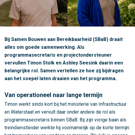
e
i
k
b
a
Bij Samen Bouwen aan Bereikbaarheid (SBaB) draait
a
alles om goede samenwerking. Als
r
programmasecretaris en projectondersteuner
h
vervullen Timon Stolk en Ashley Seesink daarin een
e
belangrijke rol. Samen vertellen ze hoe zij bijdragen
i
aan het soepel laten draaien van het programma.
d
,
Van operationeel naar lange termijn
h
e
Timon werkt sinds kort bij het ministerie van Infrastructuur
t
en Waterstaat en vervult daar onder andere de rol als
g
programmasecretaris binnen SBaB. Bij zijn vorige baan als
e
treindienstleider werkte hij voornamelijk op de korte termijn: