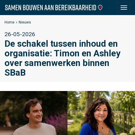
S
Togg
a
navig
m
Home
Nieuws
e
26-05-2026
n
De schakel tussen inhoud en
B
o
organisatie: Timon en Ashley
u
over samenwerken binnen
w
SBaB
e
n
a
a
n
B
e
r