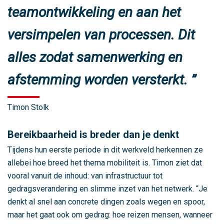
m
teamontwikkeling en aan het
a
versimpelen van processen. Dit
m
e
alles zodat samenwerking en
t
r
afstemming worden versterkt.
o
p
Timon Stolk
o
o
Bereikbaarheid is breder dan je denkt
l
r
Tijdens hun eerste periode in dit werkveld herkennen ze
e
allebei hoe breed het thema mobiliteit is. Timon ziet dat
g
vooral vanuit de inhoud: van infrastructuur tot
i
gedragsverandering en slimme inzet van het netwerk. “Je
o
denkt al snel aan concrete dingen zoals wegen en spoor,
A
maar het gaat ook om gedrag: hoe reizen mensen, wanneer