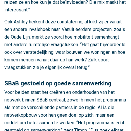
m
reizen ze en hoe kun je dat beïnvloeden? Die mix maakt het
s
interessant.”
t
Ook Ashley herkent deze constatering, al kijkt zij er vanuit
e
een andere invalshoek naar. Vanuit eerdere projecten, zoals
r
de Oude Lijn, merkt ze vooral hoe mobiliteit samenhangt
d
met andere ruimtelijke vraagstukken. “Het gaat bijvoorbeeld
a
ook over verstedelijking: waar bouwen we woningen en hoe
m
komen mensen vanuit daar op hun werk? Zulk soort
vraagstukken zie je eigenlijk overal terug.”
SBaB gestoeld op goede samenwerking
Voor beiden staat het creëren en onderhouden van het
netwerk binnen SBaB centraal, zowel binnen het programma
als met de verschillende partners in de regio. Al is die
netwerkopbouw voor hen geen doel op zich, maar een
middel om beter samen te werken. “Het programma is echt
gestoeld op samenwerking,” zegt Timon. “Dus zoek elkaar