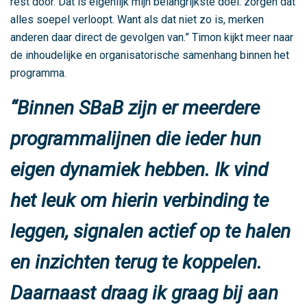
rest door. Dat is eigenlijk mijn belangrijkste doel: zorgen dat
k
alles soepel verloopt. Want als dat niet zo is, merken
b
anderen daar direct de gevolgen van.” Timon kijkt meer naar
a
de inhoudelijke en organisatorische samenhang binnen het
a
programma.
r
h
Binnen SBaB zijn er meerdere
e
programmalijnen die ieder hun
i
d
eigen dynamiek hebben. Ik vind
s
p
het leuk om hierin verbinding te
r
o
leggen, signalen actief op te halen
g
en inzichten terug te koppelen.
r
a
Daarnaast draag ik graag bij aan
m