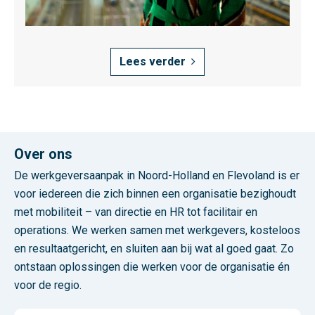
r
t
o
Lees verder
f
A
m
s
t
Over ons
e
r
De werkgeversaanpak in Noord-Holland en Flevoland is er
d
voor iedereen die zich binnen een organisatie bezighoudt
a
met mobiliteit – van directie en HR tot facilitair en
m
operations. We werken samen met werkgevers, kosteloos
en resultaatgericht, en sluiten aan bij wat al goed gaat. Zo
ontstaan oplossingen die werken voor de organisatie én
voor de regio.