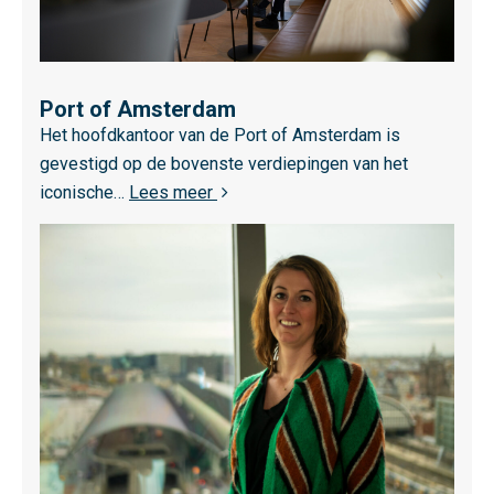
O
R
A
M
Port of Amsterdam
L
Het hoofdkantoor van de Port of Amsterdam is
e
gevestigd op de bovenste verdiepingen van het
e
over Port of Amsterdam
iconische…
Lees meer
s
m
e
e
r
o
v
e
r
P
o