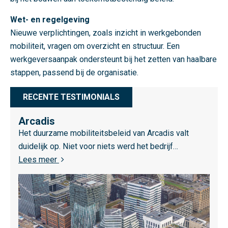
m
a
Wet- en regelgeving
m
Nieuwe verplichtingen, zoals inzicht in werkgebonden
e
mobiliteit, vragen om overzicht en structuur. Een
t
werkgeversaanpak ondersteunt bij het zetten van haalbare
r
stappen, passend bij de organisatie.
o
RECENTE TESTIMONIALS
p
o
Arcadis
L
o
Het duurzame mobiliteitsbeleid van Arcadis valt
e
l
duidelijk op. Niet voor niets werd het bedrijf…
e
r
over Arcadis
Lees meer
s
e
m
g
e
i
e
o
r
A
o