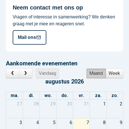
Neem contact met ons op
Vragen of interesse in samenwerking? We denken
graag met je mee en reageren snel.
Mail ons
Aankomende evenementen
Vandaag
Maand
Week
augustus 2026
ma.
di.
wo.
do.
vr.
za.
zo.
27
28
29
30
31
1
2
3
4
5
6
7
8
9