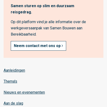
e
Samen sturen op slim en duurzaam
i
reisgedrag.
k
b
Op dit platform vind je alle informatie over de
a
werkgeversaanpak van Samen Bouwen aan
a
Bereikbaarheid.
r
h
Neem contact met ons op
e
i
d
,
Aanleidingen
h
Thema's
e
t
Nieuws en evenementen
g
e
Aan de slag