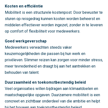
k
Kosten en efficiëntie
b
Mobiliteit is een structurele kostenpost. Door bewuster te
a
sturen op reisgedrag kunnen kosten worden beheerst en
a
middelen effectiever worden ingezet, zonder in te leveren
r
op comfort of flexibiliteit voor medewerkers.
h
Goed werkgeverschap
e
Medewerkers verwachten steeds vaker
i
keuzemogelijkheden die passen bij hun werk en
d
privéleven. Slimmer reizen kan zorgen voor minder stress,
s
meer tevredenheid en draagt bij aan het aantrekken en
p
behouden van talent.
r
o
Duurzaamheid en toekomstbestendig beleid
g
Veel organisaties willen bijdragen aan klimaatdoelen en
r
maatschappelijke opgaven. Duurzamere mobiliteit is een
a
concreet en zichtbaar onderdeel van die ambitie en helpt
m
bij het bouwen aan toekomstbestendig beleid.