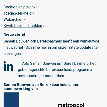
Cookies en privacy
Toegankelijkheid
Webarchief
Kwetsbaarheid melden
Nieuwsbrief
Samen Bouwen aan Bereikbaarheid heeft een vernieuwde
nieuwsbrief!
Schrijf je hier in
om onze laatste updates te
ontvangen.
Volg Samen Bouwen aan Bereikbaarheid, het
gebiedsgerichte bereikbaarheidsprogramma
o
metropoolregio Amsterdam
p
Samen Bouwen aan Bereikbaarheid is een
L
samenwerking van:
i
n
k