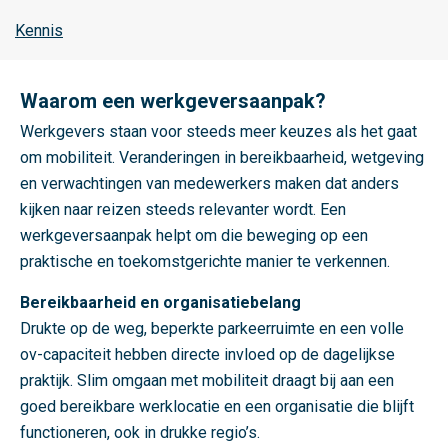
b
i
Kennis
e
d
Waarom een werkgeversaanpak?
s
g
Werkgevers staan voor steeds meer keuzes als het gaat
e
om mobiliteit. Veranderingen in bereikbaarheid, wetgeving
r
en verwachtingen van medewerkers maken dat anders
i
kijken naar reizen steeds relevanter wordt. Een
c
werkgeversaanpak helpt om die beweging op een
h
praktische en toekomstgerichte manier te verkennen.
t
Bereikbaarheid en organisatiebelang
e
Drukte op de weg, beperkte parkeerruimte en een volle
b
ov-capaciteit hebben directe invloed op de dagelijkse
e
praktijk. Slim omgaan met mobiliteit draagt bij aan een
r
goed bereikbare werklocatie en een organisatie die blijft
e
functioneren, ook in drukke regio’s.
i