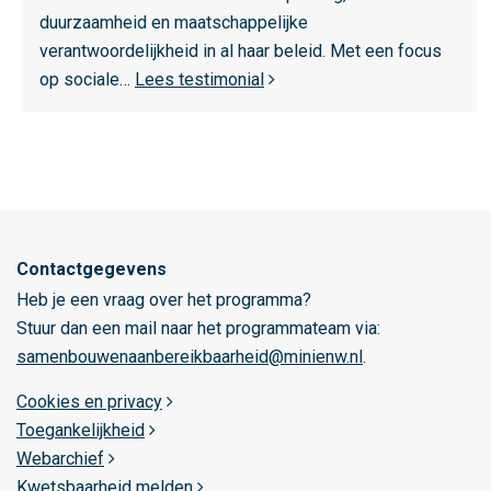
z
duurzaamheid en maatschappelijke
o
verantwoordelijkheid in al haar beleid. Met een focus
r
op sociale…
Lees testimonial
g
Contactgegevens
Heb je een vraag over het programma?
Stuur dan een mail naar het programmateam via:
samenbouwenaanbereikbaarheid@minienw.nl
.
Cookies en privacy
Toegankelijkheid
Webarchief
Kwetsbaarheid melden