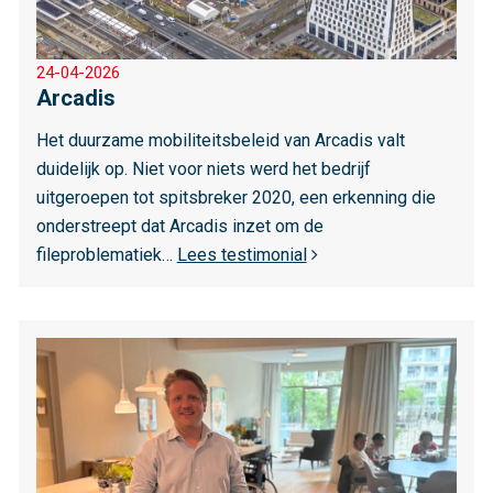
r
o
24-04-2026
v
Arcadis
e
r
Het duurzame mobiliteitsbeleid van Arcadis valt
A
duidelijk op. Niet voor niets werd het bedrijf
r
uitgeroepen tot spitsbreker 2020, een erkenning die
c
onderstreept dat Arcadis inzet om de
a
fileproblematiek…
Lees testimonial
d
i
s
L
e
e
s
m
e