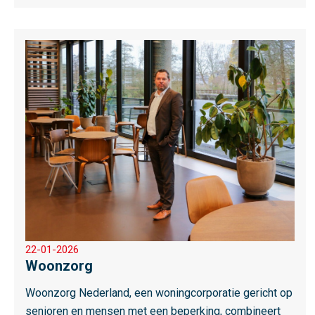
c
t
L
e
e
s
m
e
e
r
o
v
e
r
22-01-2026
W
Woonzorg
o
o
Woonzorg Nederland, een woningcorporatie gericht op
n
senioren en mensen met een beperking, combineert