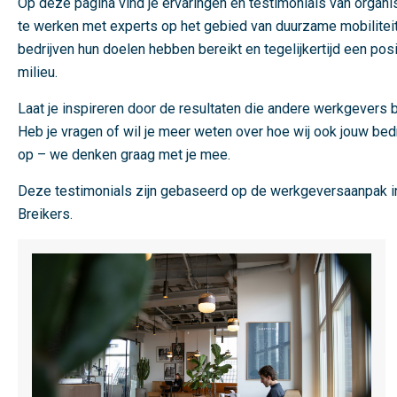
Op deze pagina vind je ervaringen en testimonials van organ
te werken met experts op het gebied van duurzame mobiliteit
bedrijven hun doelen hebben bereikt en tegelijkertijd een p
milieu.
Laat je inspireren door de resultaten die andere werkgevers 
Heb je vragen of wil je meer weten over hoe wij ook jouw be
op – we denken graag met je mee.
Deze testimonials zijn gebaseerd op de werkgeversaanpak 
Breikers.
L
e
e
s
m
e
e