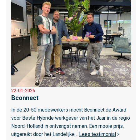
e
c
e
h
s
t
m
i
e
n
e
g
r
o
v
e
r
22-01-2026
B
Bconnect
c
o
In de 20-50 medewerkers mocht Bconnect de Award
n
voor Beste Hybride werkgever van het Jaar in de regio
n
Noord-Holland in ontvangst nemen. Een mooie prijs,
e
uitgereikt door het Landelijke…
Lees testimonial