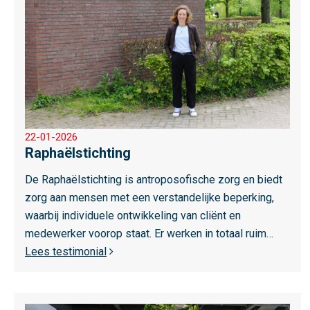
e
e
r
o
v
e
r
22-01-2026
R
Raphaëlstichting
a
p
De Raphaëlstichting is antroposofische zorg en biedt
h
zorg aan mensen met een verstandelijke beperking,
a
waarbij individuele ontwikkeling van cliënt en
ë
medewerker voorop staat. Er werken in totaal ruim…
l
Lees testimonial
s
t
L
i