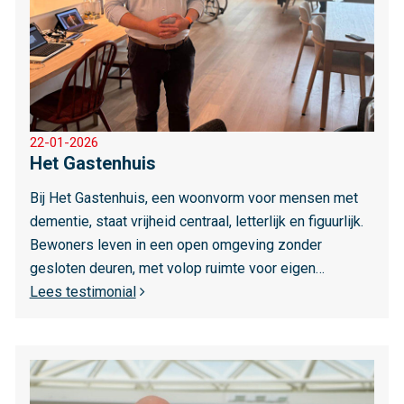
e
r
o
v
e
r
22-01-2026
H
Het Gastenhuis
e
t
Bij Het Gastenhuis, een woonvorm voor mensen met
G
dementie, staat vrijheid centraal, letterlijk en figuurlijk.
a
Bewoners leven in een open omgeving zonder
s
gesloten deuren, met volop ruimte voor eigen…
t
Lees testimonial
e
n
L
h
e
u
e