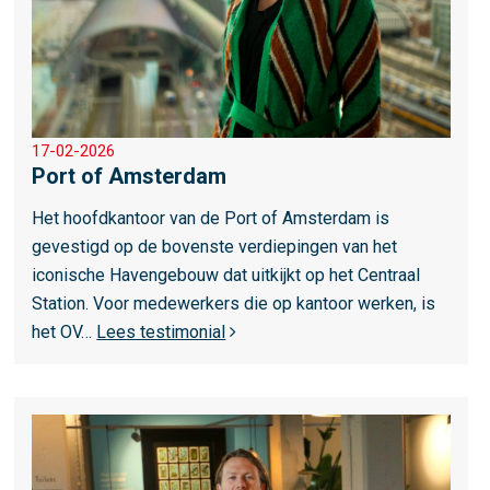
r
o
v
e
r
17-02-2026
P
Port of Amsterdam
o
r
Het hoofdkantoor van de Port of Amsterdam is
t
gevestigd op de bovenste verdiepingen van het
o
iconische Havengebouw dat uitkijkt op het Centraal
f
Station. Voor medewerkers die op kantoor werken, is
A
het OV…
Lees testimonial
m
s
L
t
e
e
e
r