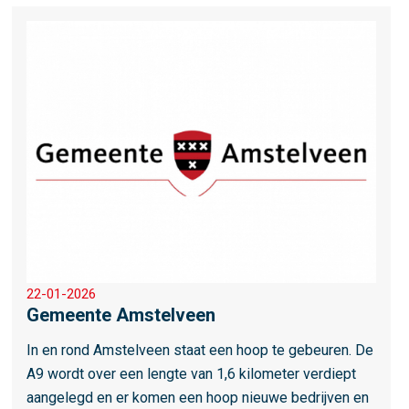
L
e
e
T
e
o
s
W
m
o
e
r
e
k
r
o
v
e
r
22-01-2026
G
Gemeente Amstelveen
e
m
In en rond Amstelveen staat een hoop te gebeuren. De
e
A9 wordt over een lengte van 1,6 kilometer verdiept
e
aangelegd en er komen een hoop nieuwe bedrijven en