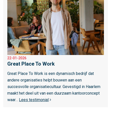
s
d
m
a
e
m
e
r
o
v
e
r
22-01-2026
G
Great Place To Work
r
e
Great Place To Work is een dynamisch bedrijf dat
a
andere organisaties helpt bouwen aan een
t
succesvolle organisatiecultuur. Gevestigd in Haarlem
P
maakt het deel uit van een duurzaam kantoorconcept
l
waar…
Lees testimonial
a
c