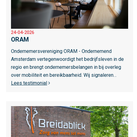
r
o
v
e
24-04-2026
r
ORAM
O
Ondernemersvereniging ORAM - Ondernemend
R
Amsterdam vertegenwoordigt het bedrijfsleven in de
A
regio en brengt ondernemersbelangen in bij overleg
M
over mobiliteit en bereikbaarheid. Wij signaleren…
Lees testimonial
L
e
e
s
m