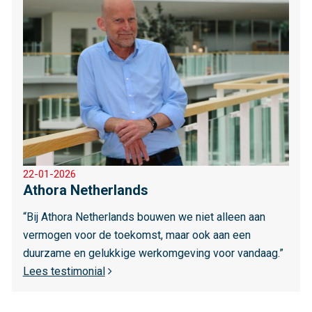
i
s
s
m
e
e
r
o
v
e
r
22-01-2026
A
Athora Netherlands
t
h
“Bij Athora Netherlands bouwen we niet alleen aan
o
vermogen voor de toekomst, maar ook aan een
r
duurzame en gelukkige werkomgeving voor vandaag.”
a
Lees testimonial
N
e