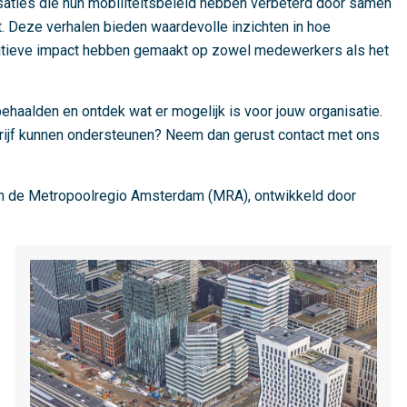
isaties die hun mobiliteitsbeleid hebben verbeterd door samen
. Deze verhalen bieden waardevolle inzichten in hoe
ositieve impact hebben gemaakt op zowel medewerkers als het
behaalden en ontdek wat er mogelijk is voor jouw organisatie.
drijf kunnen ondersteunen? Neem dan gerust contact met ons
in de Metropoolregio Amsterdam (MRA), ontwikkeld door
L
e
e
s
m
e
e