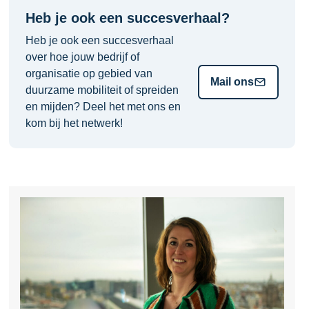
Heb je ook een succesverhaal?
Heb je ook een succesverhaal
over hoe jouw bedrijf of
organisatie op gebied van
Mail ons
duurzame mobiliteit of spreiden
en mijden? Deel het met ons en
kom bij het netwerk!
L
e
e
s
m
e
e