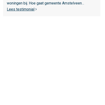
n
woningen bij. Hoe gaat gemeente Amstelveen…
t
Lees testimonial
e
A
m
s
t
e
l
v
e
e
n