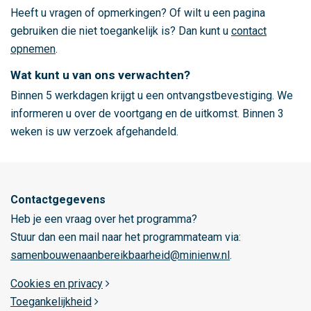
k
Heeft u vragen of opmerkingen? Of wilt u een pagina
b
gebruiken die niet toegankelijk is? Dan kunt u
contact
a
opnemen
.
a
Wat kunt u van ons verwachten?
r
Binnen 5 werkdagen krijgt u een ontvangstbevestiging. We
h
informeren u over de voortgang en de uitkomst. Binnen 3
e
weken is uw verzoek afgehandeld.
i
d
s
p
Contactgegevens
r
Heb je een vraag over het programma?
o
Stuur dan een mail naar het programmateam via:
g
samenbouwenaanbereikbaarheid@minienw.nl
.
r
a
Cookies en privacy
m
Toegankelijkheid