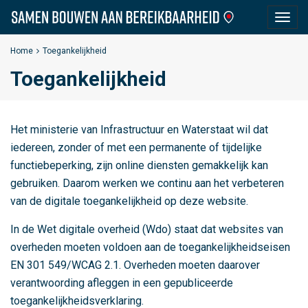
S
Togg
a
navig
m
Home
Toegankelijkheid
e
Toegankelijkheid
n
B
o
Het ministerie van Infrastructuur en Waterstaat wil dat
u
iedereen, zonder of met een permanente of tijdelijke
w
functiebeperking, zijn online diensten gemakkelijk kan
e
gebruiken. Daarom werken we continu aan het verbeteren
n
van de digitale toegankelijkheid op deze website.
a
a
In de Wet digitale overheid (Wdo) staat dat websites van
n
overheden moeten voldoen aan de toegankelijkheidseisen
B
EN 301 549/WCAG 2.1. Overheden moeten daarover
e
verantwoording afleggen in een gepubliceerde
r
toegankelijkheidsverklaring.