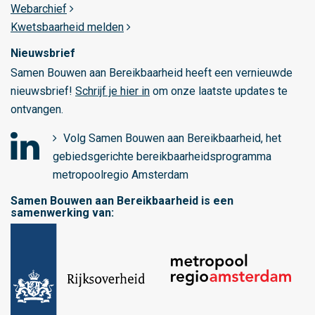
m
Webarchief
a
Kwetsbaarheid melden
m
Nieuwsbrief
e
Samen Bouwen aan Bereikbaarheid heeft een vernieuwde
t
nieuwsbrief!
Schrijf je hier in
om onze laatste updates te
r
ontvangen.
o
p
Volg Samen Bouwen aan Bereikbaarheid, het
o
gebiedsgerichte bereikbaarheidsprogramma
o
o
metropoolregio Amsterdam
l
p
Samen Bouwen aan Bereikbaarheid is een
r
L
samenwerking van:
e
i
g
n
i
k
o
e
A
d