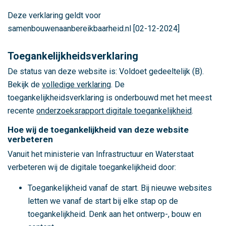
e
i
Deze verklaring geldt voor
k
samenbouwenaanbereikbaarheid.nl [02-12-2024]
b
a
Toegankelijkheidsverklaring
a
De status van deze website is: Voldoet gedeeltelijk (B).
r
Bekijk de
volledige verklaring
. De
h
toegankelijkheidsverklaring is onderbouwd met het meest
e
recente
onderzoeksrapport digitale toegankelijkheid
.
i
Hoe wij de toegankelijkheid van deze website
d
verbeteren
,
Vanuit het ministerie van Infrastructuur en Waterstaat
h
verbeteren wij de digitale toegankelijkheid door:
e
t
Toegankelijkheid vanaf de start. Bij nieuwe websites
g
letten we vanaf de start bij elke stap op de
e
toegankelijkheid. Denk aan het ontwerp-, bouw en