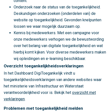
b
content.
i
Onderzoek naar de status van de toegankelijkheid.
e
Deskundigen onderzoeken (onderdelen van) de
d
website op toegankelijkheid. Gevonden knelpunten
s
lossen we waar mogelijk duurzaam op.
g
Kennis bij medewerkers. Met een campagne voor
e
onze medewerkers verhogen we de bewustwording
r
over het belang van digitale toegankelijkheid en wat
i
hierbij komt kijken. Voor diverse medewerkers maken
c
wij opleidingen en e-learning beschikbaar.
h
Overzicht toegankelijkheidsverklaringen
t
In het Dashboard DigiToegankelijk vindt u
e
toegankelijkheidsverklaringen van andere websites waar
b
het ministerie van Infrastructuur en Waterstaat
e
verantwoordelijkheid voor is. Bekijk het
overzicht met
r
verklaringen
.
e
Problemen met toegankelijkheid melden
i