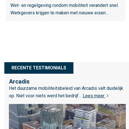
e
Wet- en regelgeving rondom mobiliteit verandert snel.
o
s
Werkgevers krijgen te maken met nieuwe eisen…
v
m
e
e
r
e
D
r
u
o
u
v
r
e
z
RECENTE TESTIMONIALS
r
a
W
Arcadis
a
L
e
Het duurzame mobiliteitsbeleid van Arcadis valt duidelijk
m
e
t
over Arcadi
op. Niet voor niets werd het bedrijf…
Lees meer
h
e
-
e
s
e
i
m
n
d
e
r
e