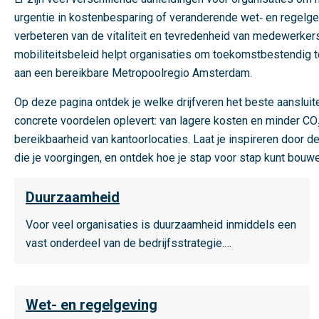
urgentie in kostenbesparing of veranderende wet‑ en regelgev
verbeteren van de vitaliteit en tevredenheid van medewerkers
mobiliteitsbeleid helpt organisaties om toekomstbestendig te w
aan een bereikbare Metropoolregio Amsterdam.
Op deze pagina ontdek je welke drijfveren het beste aansluit
concrete voordelen oplevert: van lagere kosten en minder C
bereikbaarheid van kantoorlocaties. Laat je inspireren door d
die je voorgingen, en ontdek hoe je stap voor stap kunt bouwe
L
Duurzaamheid
e
e
Voor veel organisaties is duurzaamheid inmiddels een
s
vast onderdeel van de bedrijfsstrategie.…
m
e
L
e
Wet- en regelgeving
e
r