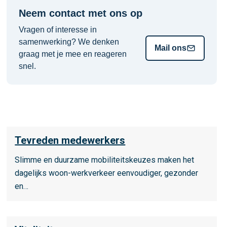
Neem contact met ons op
Vragen of interesse in
samenwerking? We denken
Mail ons
graag met je mee en reageren
snel.
L
Tevreden medewerkers
e
e
Slimme en duurzame mobiliteitskeuzes maken het
s
dagelijks woon-werkverkeer eenvoudiger, gezonder
m
en…
e
e
L
r