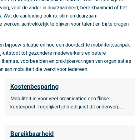
ing, voor de ander in duurzaamheid, bereikbaarheid of het
. Wat de aanleiding ook is: slim en duurzaam
erken, aantrekkelijk te blijven voor talent en bij te dragen
en bij jouw situatie en hoe een doordachte mobiliteitsaanpak
O₂‑uitstoot tot gezondere medewerkers en betere
e thema’s, voorbeelden en praktijkervaringen van organisaties
n aan mobiliteit die werkt voor iedereen.
L
Kostenbesparing
e
e
Mobiliteit is voor veel organisaties een flinke
s
kostenpost. Tegelijkertijd biedt juist dit onderwerp…
m
e
L
e
Bereikbaarheid
e
r