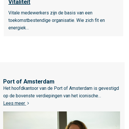
Vitaliteit
e
o
e
Vitale medewerkers zijn de basis van een
v
s
toekomstbestendige organisatie. Wie zich fit en
e
m
energiek…
r
e
T
e
e
r
v
o
r
v
e
e
d
r
Port of Amsterdam
e
L
V
Het hoofdkantoor van de Port of Amsterdam is gevestigd
n
e
i
op de bovenste verdiepingen van het iconische…
m
e
t
over Port of Amsterdam
Lees meer
e
s
a
d
m
l
e
e
i
w
e