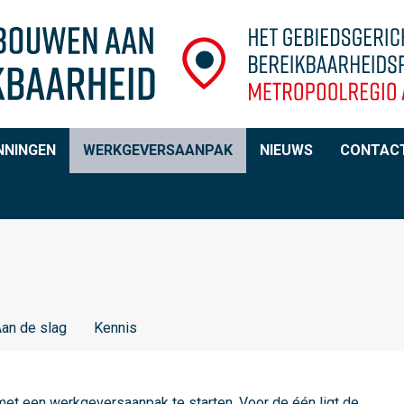
NNINGEN
WERKGEVERSAANPAK
NIEUWS
CONTAC
an de slag
Kennis
 met een werkgeversaanpak te starten. Voor de één ligt de