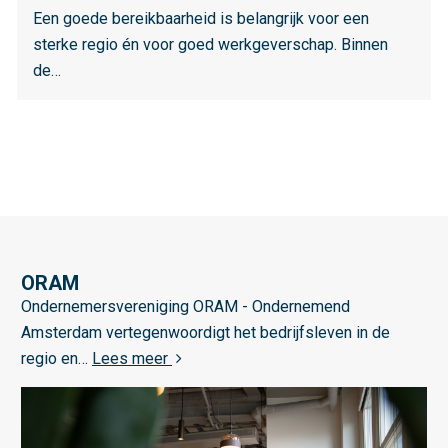
e
Een goede bereikbaarheid is belangrijk voor een
o
s
sterke regio én voor goed werkgeverschap. Binnen
v
m
de…
e
e
r
e
K
r
o
o
s
v
t
e
e
r
n
B
ORAM
b
L
e
Ondernemersvereniging ORAM - Ondernemend
e
e
r
s
Amsterdam vertegenwoordigt het bedrijfsleven in de
s
e
e
over ORAM
regio en…
Lees meer
p
s
i
a
m
k
r
e
b
i
e