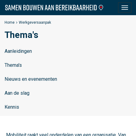
S
Togg
a
navig
m
Home
Werkgeversaanpak
e
Thema's
n
B
o
Aanleidingen
u
Thema's
w
e
Nieuws en evenementen
n
a
Aan de slag
a
n
Kennis
B
e
r
Mobiliteit raakt veel onderdelen van een organisatie. Van