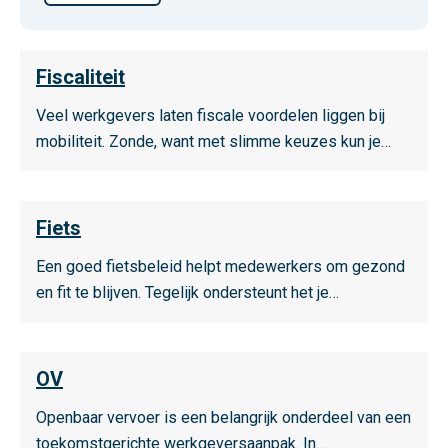
b
i
e
L
Fiscaliteit
d
e
s
e
Veel werkgevers laten fiscale voordelen liggen bij
g
s
mobiliteit. Zonde, want met slimme keuzes kun je…
e
m
r
e
i
L
e
Fiets
c
e
r
h
e
Een goed fietsbeleid helpt medewerkers om gezond
o
t
s
en fit te blijven. Tegelijk ondersteunt het je…
v
e
m
e
b
e
r
e
L
e
F
OV
r
e
r
i
e
e
Openbaar vervoer is een belangrijk onderdeel van een
o
s
i
s
toekomstgerichte werkgeversaanpak. In…
v