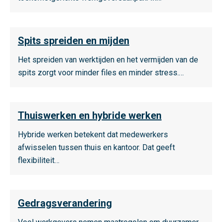
c
k
m
e
a
b
e
r
l
L
a
e
F
Spits spreiden en mijden
i
e
a
r
i
t
e
Het spreiden van werktijden en het vermijden van de
r
o
e
e
s
spits zorgt voor minder files en minder stress.…
h
v
t
i
m
e
e
s
t
e
i
r
L
e
d
O
Thuiswerken en hybride werken
e
r
s
V
e
Hybride werken betekent dat medewerkers
o
p
s
afwisselen tussen thuis en kantoor. Dat geeft
v
r
m
flexibiliteit…
e
o
e
r
g
e
S
r
L
r
p
a
Gedragsverandering
e
o
i
m
e