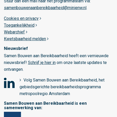
Stuur dan een mail naar het programmateam via:
a
samenbouwenaanbereikbaarheid@minienw.nl
.
m
Cookies en privacy
Toegankelijkheid
Webarchief
Kwetsbaarheid melden
Nieuwsbrief
Samen Bouwen aan Bereikbaarheid heeft een vernieuwde
nieuwsbrief!
Schrijf je hier in
om onze laatste updates te
ontvangen.
Volg Samen Bouwen aan Bereikbaarheid, het
gebiedsgerichte bereikbaarheidsprogramma
o
metropoolregio Amsterdam
p
Samen Bouwen aan Bereikbaarheid is een
L
samenwerking van:
i