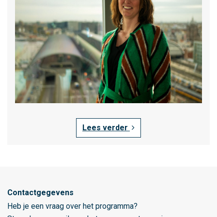
r
o
v
e
r
P
o
r
t
o
f
Lees verder
A
m
s
t
e
Contactgegevens
r
Heb je een vraag over het programma?
d