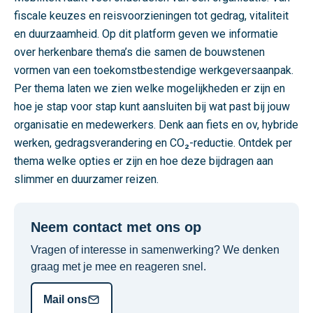
e
fiscale keuzes en reisvoorzieningen tot gedrag, vitaliteit
i
en duurzaamheid. Op dit platform geven we informatie
k
over herkenbare thema’s die samen de bouwstenen
b
vormen van een toekomstbestendige werkgeversaanpak.
a
Per thema laten we zien welke mogelijkheden er zijn en
a
hoe je stap voor stap kunt aansluiten bij wat past bij jouw
r
organisatie en medewerkers. Denk aan fiets en ov, hybride
h
werken, gedragsverandering en CO₂-reductie. Ontdek per
e
thema welke opties er zijn en hoe deze bijdragen aan
i
slimmer en duurzamer reizen.
d
,
h
Neem contact met ons op
e
Vragen of interesse in samenwerking? We denken
t
graag met je mee en reageren snel.
g
e
Mail ons