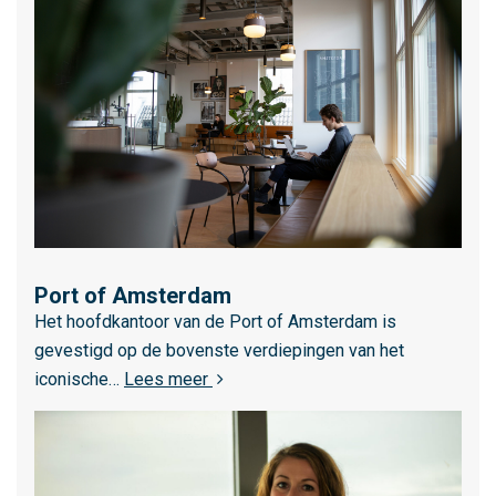
e
r
o
v
e
r
O
R
A
M
Port of Amsterdam
L
Het hoofdkantoor van de Port of Amsterdam is
e
gevestigd op de bovenste verdiepingen van het
e
over Port of Amsterdam
iconische…
Lees meer
s
m
e
e