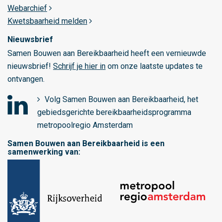
Webarchief
Kwetsbaarheid melden
Nieuwsbrief
Samen Bouwen aan Bereikbaarheid heeft een vernieuwde
nieuwsbrief!
Schrijf je hier in
om onze laatste updates te
ontvangen.
Volg Samen Bouwen aan Bereikbaarheid, het
gebiedsgerichte bereikbaarheidsprogramma
o
metropoolregio Amsterdam
p
Samen Bouwen aan Bereikbaarheid is een
L
samenwerking van:
i
n
k
e
d