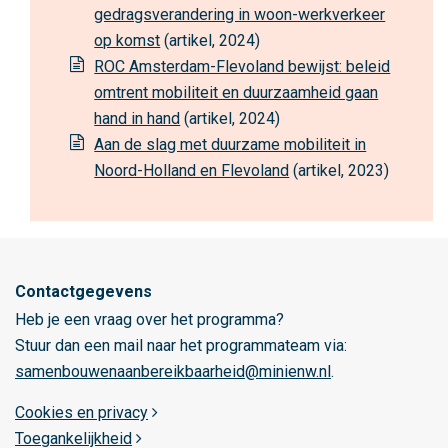
m
gedragsverandering in woon-werkverkeer
s
op komst
(artikel, 2024)
t
ROC Amsterdam-Flevoland bewijst: beleid
e
omtrent mobiliteit en duurzaamheid gaan
r
hand in hand
(artikel, 2024)
d
Aan de slag met duurzame mobiliteit in
a
Noord-Holland en Flevoland
(artikel, 2023)
m
Contactgegevens
Heb je een vraag over het programma?
Stuur dan een mail naar het programmateam via:
samenbouwenaanbereikbaarheid@minienw.nl
.
Cookies en privacy
Toegankelijkheid