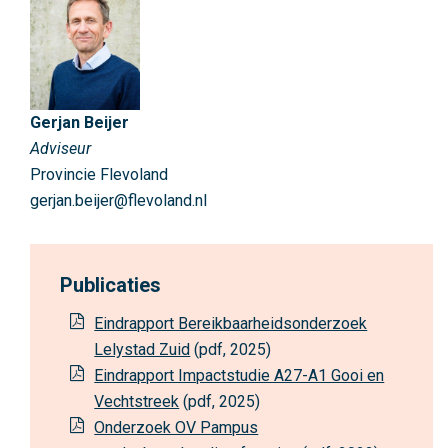
k
b
a
a
r
Gerjan Beijer
h
Adviseur
e
Provincie Flevoland
i
gerjan.beijer@flevoland.nl
d
s
p
Publicaties
r
Eindrapport Bereikbaarheidsonderzoek
o
Lelystad Zuid
(pdf, 2025)
g
Eindrapport Impactstudie A27-A1 Gooi en
r
Vechtstreek
(pdf, 2025)
a
Onderzoek OV Pampus
m