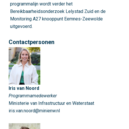
b
programmalijn wordt verder het
i
Bereikbaarheidsonderzoek Lelystad Zuid en de
e
Monitoring A27 knooppunt Eemnes-Zeewolde
d
uitgevoerd.
s
g
Contactpersonen
e
r
i
c
h
t
Iris van Noord
e
Programmamedewerker
b
Ministerie van Infrastructuur en Waterstaat
e
iris.van.noord@minienw.nl
r
e
i