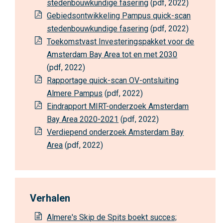
stedenbouwkundige fasering
(pdf, 2022)
m
Gebiedsontwikkeling Pampus quick-scan
a
stedenbouwkundige fasering
(pdf, 2022)
m
Toekomstvast Investeringspakket voor de
e
Amsterdam Bay Area tot en met 2030
t
(pdf, 2022)
r
Rapportage quick-scan OV-ontsluiting
o
Almere Pampus
(pdf, 2022)
p
Eindrapport MIRT-onderzoek Amsterdam
o
Bay Area 2020-2021
(pdf, 2022)
o
Verdiepend onderzoek Amsterdam Bay
l
Area
(pdf, 2022)
r
e
g
i
Verhalen
o
A
Almere's Skip de Spits boekt succes;