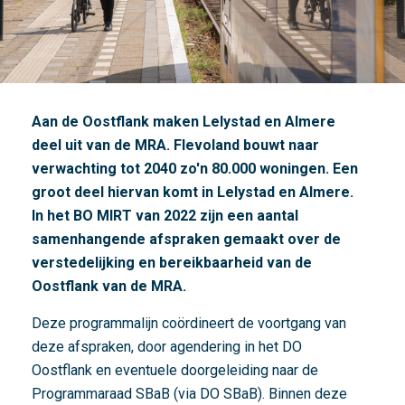
e
i
k
b
a
a
Aan de Oostflank maken Lelystad en Almere
r
deel uit van de MRA. Flevoland bouwt naar
h
verwachting tot 2040 zo'n 80.000 woningen. Een
e
groot deel hiervan komt in Lelystad en Almere.
i
In het BO MIRT van 2022 zijn een aantal
d
samenhangende afspraken gemaakt over de
,
verstedelijking en bereikbaarheid van de
h
Oostflank van de MRA.
e
Deze programmalijn coördineert de voortgang van
t
deze afspraken, door agendering in het DO
g
Oostflank en eventuele doorgeleiding naar de
e
Programmaraad SBaB (via DO SBaB). Binnen deze