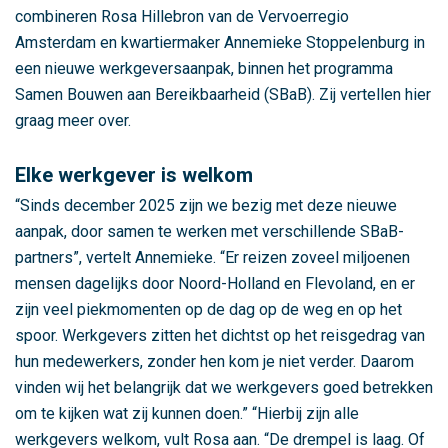
e
combineren Rosa Hillebron van de Vervoerregio
i
Amsterdam en kwartiermaker Annemieke Stoppelenburg in
k
een nieuwe werkgeversaanpak, binnen het programma
b
Samen Bouwen aan Bereikbaarheid (SBaB). Zij vertellen hier
a
graag meer over.
a
r
Elke werkgever is welkom
h
“Sinds december 2025 zijn we bezig met deze nieuwe
e
aanpak, door samen te werken met verschillende SBaB-
i
partners”, vertelt Annemieke. “Er reizen zoveel miljoenen
d
mensen dagelijks door Noord-Holland en Flevoland, en er
,
zijn veel piekmomenten op de dag op de weg en op het
h
spoor. Werkgevers zitten het dichtst op het reisgedrag van
e
hun medewerkers, zonder hen kom je niet verder. Daarom
t
vinden wij het belangrijk dat we werkgevers goed betrekken
g
om te kijken wat zij kunnen doen.” “Hierbij zijn alle
e
werkgevers welkom, vult Rosa aan. “De drempel is laag. Of