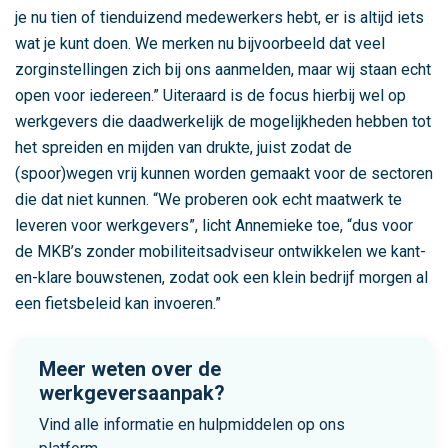
b
je nu tien of tienduizend medewerkers hebt, er is altijd iets
i
wat je kunt doen. We merken nu bijvoorbeeld dat veel
e
zorginstellingen zich bij ons aanmelden, maar wij staan echt
d
open voor iedereen.” Uiteraard is de focus hierbij wel op
s
werkgevers die daadwerkelijk de mogelijkheden hebben tot
g
het spreiden en mijden van drukte, juist zodat de
e
(spoor)wegen vrij kunnen worden gemaakt voor de sectoren
r
die dat niet kunnen. “We proberen ook echt maatwerk te
i
leveren voor werkgevers”, licht Annemieke toe, “dus voor
c
de MKB’s zonder mobiliteitsadviseur ontwikkelen we kant-
h
en-klare bouwstenen, zodat ook een klein bedrijf morgen al
t
een fietsbeleid kan invoeren.”
e
b
e
Meer weten over de
r
werkgeversaanpak?
e
Vind alle informatie en hulpmiddelen op ons
i