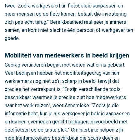
m
twee. Zodra werkgevers hun fietsbeleid aanpassen en
a
meer mensen op de fiets komen, betaalt die investering
m
zich pas echt terug.” Bereikbaarheid realiseer je immers
e
samen, en komt niet slechts één persoon of werkgever ten
t
goede.
r
o
Mobiliteit van medewerkers in beeld krijgen
p
Gedrag veranderen begint met weten wat er nu gebeurt.
o
Veel bedrijven hebben het mobiliteitsgedrag van hun
o
werknemers nog niet zo’n scherp in beeld, terwijl dat
l
precies het vertrekpunt is. “Er zijn verschillende tools
r
beschikbaar waarmee je precies ziet hoe medewerkers
e
naar het werk reizen”, weet Annemieke. “Zodra je die
g
informatie hebt, kun je als werkgever je beleid aanpassen
i
en kunnen overheden gericht bijdragen, bijvoorbeeld met
o
deelfietsen op de juiste plek.” Om hierbij te helpen zijn
A
mobiliteitsmakelaars beschikbaar die scans doen en