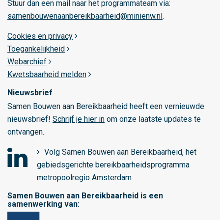
Stuur dan een mail naar het programmateam via:
samenbouwenaanbereikbaarheid@minienw.nl
.
Cookies en privacy
Toegankelijkheid
Webarchief
Kwetsbaarheid melden
Nieuwsbrief
Samen Bouwen aan Bereikbaarheid heeft een vernieuwde
nieuwsbrief!
Schrijf je hier in
om onze laatste updates te
ontvangen.
Volg Samen Bouwen aan Bereikbaarheid, het
gebiedsgerichte bereikbaarheidsprogramma
o
metropoolregio Amsterdam
p
Samen Bouwen aan Bereikbaarheid is een
L
samenwerking van:
i