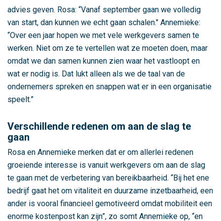
m
advies geven. Rosa: “Vanaf september gaan we volledig
s
van start, dan kunnen we echt gaan schalen." Annemieke:
t
“Over een jaar hopen we met vele werkgevers samen te
e
werken. Niet om ze te vertellen wat ze moeten doen, maar
r
omdat we dan samen kunnen zien waar het vastloopt en
d
wat er nodig is. Dat lukt alleen als we de taal van de
a
ondernemers spreken en snappen wat er in een organisatie
m
speelt.”
Verschillende redenen om aan de slag te
gaan
Rosa en Annemieke merken dat er om allerlei redenen
groeiende interesse is vanuit werkgevers om aan de slag
te gaan met de verbetering van bereikbaarheid. “Bij het ene
bedrijf gaat het om vitaliteit en duurzame inzetbaarheid, een
ander is vooral financieel gemotiveerd omdat mobiliteit een
enorme kostenpost kan zijn”, zo somt Annemieke op, “en