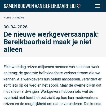
S
Togg
a
navig
m
Home
Nieuws
e
30-04-2026
n
De nieuwe werkgeversaanpak:
B
o
Bereikbaarheid maak je niet
u
alleen
w
e
n
Elke werkdag reizen miljoenen mensen van huis naar werk
a
en terug: de grootste beïnvloedbare verkeerstroom die we
a
kennen. Als werkgevers hun beleid aanpassen, verandert er
n
echt iets op de weg en het spoor. Maar de overheid kan dat
B
niet alleen afdwingen. Werkgevers hebben iets wat de
e
overheid niet heeft: direct zicht op hoe hun medewerkers
r
reizen en de mogelijkheid om dat te veranderen. Die kennis