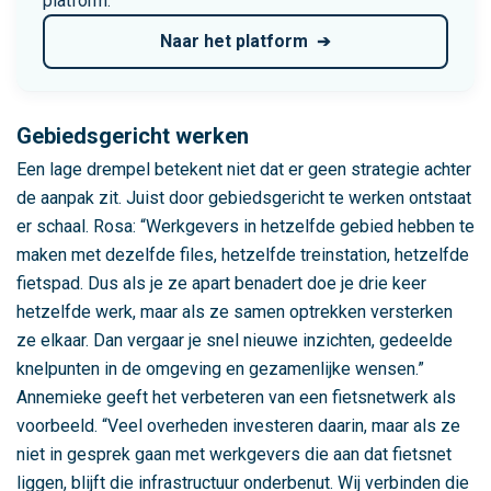
platform.
k
Naar het platform
b
a
a
r
Gebiedsgericht werken
h
Een lage drempel betekent niet dat er geen strategie achter
e
de aanpak zit. Juist door gebiedsgericht te werken ontstaat
i
er schaal. Rosa: “Werkgevers in hetzelfde gebied hebben te
d
maken met dezelfde files, hetzelfde treinstation, hetzelfde
s
fietspad. Dus als je ze apart benadert doe je drie keer
p
hetzelfde werk, maar als ze samen optrekken versterken
r
ze elkaar. Dan vergaar je snel nieuwe inzichten, gedeelde
o
knelpunten in de omgeving en gezamenlijke wensen.”
g
Annemieke geeft het verbeteren van een fietsnetwerk als
r
voorbeeld. “Veel overheden investeren daarin, maar als ze
a
niet in gesprek gaan met werkgevers die aan dat fietsnet
m
liggen, blijft die infrastructuur onderbenut. Wij verbinden die