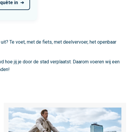
nquête in
 uit? Te voet, met de fiets, met deelvervoer, het openbaar
 hoe jij je door de stad verplaatst. Daarom voeren wij een
nden!
L
e
e
s