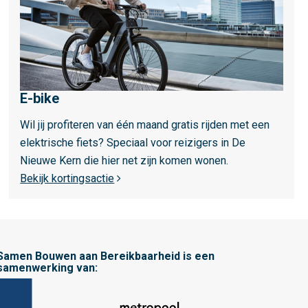
m
e
e
r
o
E-bike
v
e
Wil jij profiteren van één maand gratis rijden met een
r
elektrische fiets? Speciaal voor reizigers in De
E
Nieuwe Kern die hier net zijn komen wonen.
-
Bekijk kortingsactie
b
i
k
e
Samen Bouwen aan Bereikbaarheid is een
samenwerking van: