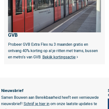
m
e
e
r
o
GVB
v
e
Probeer GVB Extra Flex nu 3 maanden gratis en
r
ontvang 40% korting op al je ritten met trams, bussen
G
en metro’s van GVB.
Bekijk kortingsactie
V
B
Nieuwsbrief
Samen Bouwen aan Bereikbaarheid heeft een vernieuwde
nieuwsbrief!
Schrijf je hier in
om onze laatste updates te