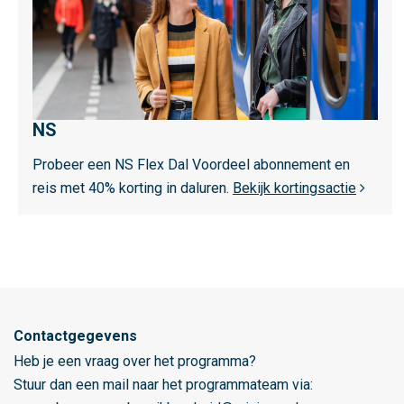
m
e
e
r
o
NS
v
e
Probeer een NS Flex Dal Voordeel abonnement en
r
reis met 40% korting in daluren.
Bekijk kortingsactie
N
S
Contactgegevens
Heb je een vraag over het programma?
Stuur dan een mail naar het programmateam via: