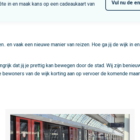
Vul nu de e
ête in en maak kans op een cadeaukaart van
.. en vaak een nieuwe manier van reizen. Hoe ga jij de wijk in en
k dat jij je prettig kan bewegen door de stad. Wij zijn benieuwd
uwe bewoners van de wijk korting aan op vervoer de komende maa
L
e
e
s