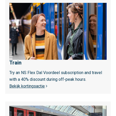
b
L
i
e
e
e
d
s
s
m
g
e
e
e
r
r
i
o
c
Train
v
h
e
Try an NS Flex Dal Voordeel subscription and travel
t
r
with a 40% discount during off-peak hours.
e
T
Bekijk kortingsactie
b
r
e
a
r
i
L
e
n
e
i