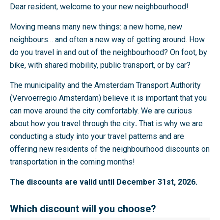
e
Dear resident, welcome to your new neighbourhood!
i
Moving means many new things: a new home, new
k
neighbours… and often a new way of getting around. How
b
do you travel in and out of the neighbourhood? On foot, by
a
bike, with shared mobility, public transport, or by car?
a
r
The municipality and the Amsterdam Transport Authority
h
(Vervoerregio Amsterdam) believe it is important that you
e
can move around the city comfortably. We are curious
i
about how you travel through the city
.
That is why we are
d
conducting a study into your travel patterns and are
,
offering new residents of the neighbourhood discounts on
h
transportation in the coming months!
e
t
The discounts are valid until December 31st, 2026.
g
e
Which discount will you choose?