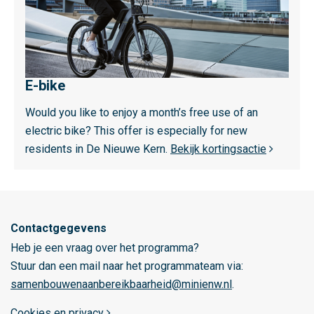
m
m
e
a
e
m
r
e
o
t
E-bike
v
r
e
Would you like to enjoy a month’s free use of an
o
r
electric bike? This offer is especially for new
p
E
residents in De Nieuwe Kern.
Bekijk kortingsactie
o
-
o
b
l
i
r
k
e
Contactgegevens
e
g
Heb je een vraag over het programma?
i
Stuur dan een mail naar het programmateam via:
o
samenbouwenaanbereikbaarheid@minienw.nl
.
A
Cookies en privacy