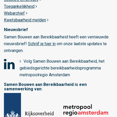
m
Toegankelijkheid
s
Webarchief
t
Kwetsbaarheid melden
e
r
Nieuwsbrief
d
Samen Bouwen aan Bereikbaarheid heeft een vernieuwde
a
nieuwsbrief!
Schrijf je hier in
om onze laatste updates te
m
ontvangen.
Volg Samen Bouwen aan Bereikbaarheid, het
gebiedsgerichte bereikbaarheidsprogramma
o
metropoolregio Amsterdam
p
Samen Bouwen aan Bereikbaarheid is een
L
samenwerking van:
i
n
k
e