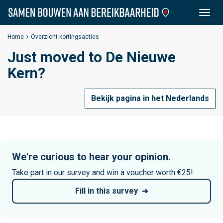
S
Togg
a
navig
m
Home
Overzicht kortingsacties
e
Just moved to De Nieuwe
n
B
Kern?
o
u
Bekijk pagina in het Nederlands
w
e
n
a
We're curious to hear your opinion.
a
Take part in our survey and win a voucher worth €25!
n
B
Fill in this survey
e
r