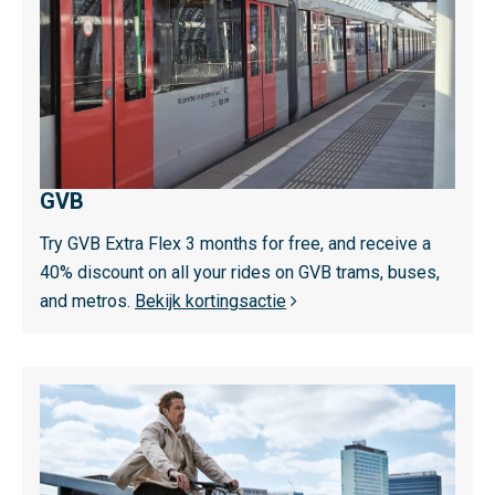
e
k
s
b
m
a
e
a
e
r
r
h
o
e
GVB
v
i
e
Try GVB Extra Flex 3 months for free, and receive a
d
r
40% discount on all your rides on GVB trams, buses,
s
G
and metros.
Bekijk kortingsactie
p
V
r
B
o
L
g
e
r
e
a
s
m