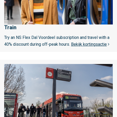
b
e
i
r
e
o
d
v
s
Train
e
g
r
Try an NS Flex Dal Voordeel subscription and travel with a
e
T
40% discount during off-peak hours.
Bekijk kortingsactie
r
r
i
a
c
i
L
h
n
e
t
e
e
s
b
m
e
e
r
e
e
r
i