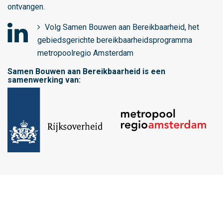
ontvangen.
Volg Samen Bouwen aan Bereikbaarheid, het
gebiedsgerichte bereikbaarheidsprogramma
o
metropoolregio Amsterdam
p
Samen Bouwen aan Bereikbaarheid is een
L
samenwerking van:
i
n
k
e
d
I
n