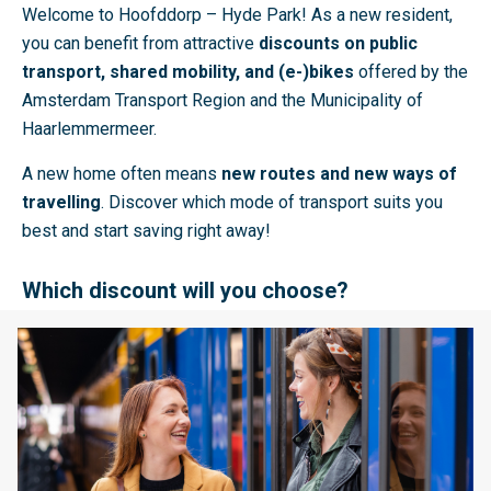
e
Welcome to Hoofddorp – Hyde Park! As a new resident,
i
you can benefit from attractive
discounts on public
k
transport, shared mobility, and (e-)bikes
offered by the
b
Amsterdam Transport Region and the Municipality of
a
Haarlemmermeer.
a
A new home often means
new routes and new ways of
r
travelling
. Discover which mode of transport suits you
h
best and start saving right away!
e
i
Which discount will you choose?
d
,
L
h
e
e
e
t
s
g
m
e
e