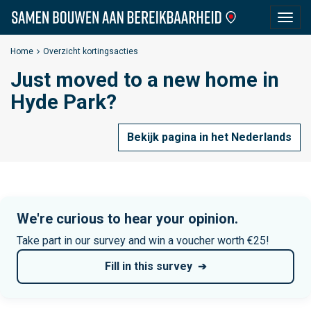
S
Togg
a
navig
m
Home
Overzicht kortingsacties
e
Just moved to a new home in
n
B
Hyde Park?
o
u
Bekijk pagina in het Nederlands
w
e
n
a
We're curious to hear your opinion.
a
Take part in our survey and win a voucher worth €25!
n
B
Fill in this survey
e
r