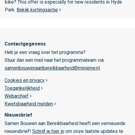
E
m
bike? This offer is especially for new residents in Hyde
-
s
Park.
Bekijk kortingsactie
b
t
i
e
k
r
e
d
Contactgegevens
a
Heb je een vraag over het programma?
m
Stuur dan een mail naar het programmateam via:
samenbouwenaanbereikbaarheid@minienw.nl
.
Cookies en privacy
Toegankelijkheid
Webarchief
Kwetsbaarheid melden
Nieuwsbrief
Samen Bouwen aan Bereikbaarheid heeft een vernieuwde
nieuwsbrief!
Schrijf je hier in
om onze laatste updates te