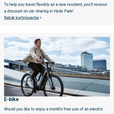
m
r
To help you travel flexibly as a new resident, you’ll receive
a
S
a discount on car-sharing in Hyde Park!
m
h
Bekijk kortingsactie
e
a
t
r
r
L
e
o
e
d
p
e
c
o
s
a
o
m
r
l
e
r
e
e
r
o
g
v
i
E-bike
e
o
r
A
Would you like to enjoy a month’s free use of an electric