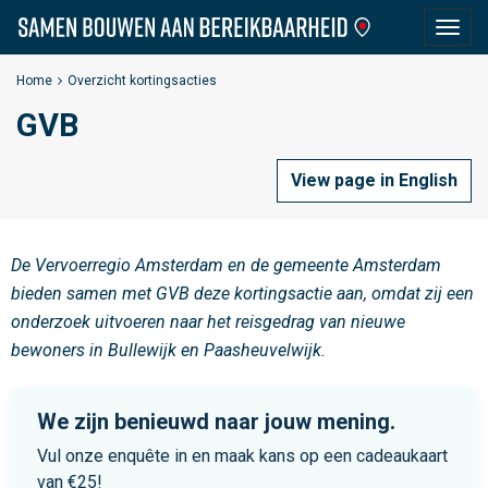
S
Togg
a
navig
m
Home
Overzicht kortingsacties
e
GVB
n
B
o
View page in English
u
w
e
De Vervoerregio Amsterdam en de gemeente Amsterdam
n
bieden samen met GVB deze kortingsactie aan, omdat zij een
a
onderzoek uitvoeren naar het reisgedrag van nieuwe
a
bewoners in Bullewijk en Paasheuvelwijk.
n
B
We zijn benieuwd naar jouw mening.
e
Vul onze enquête in en maak kans op een cadeaukaart
r
van €25!