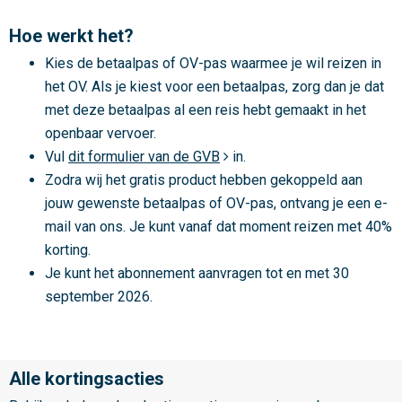
k
Hoe werkt het?
b
a
Kies de betaalpas of OV-pas waarmee je wil reizen in
a
het OV. Als je kiest voor een betaalpas, zorg dan je dat
r
met deze betaalpas al een reis hebt gemaakt in het
h
openbaar vervoer.
e
Vul
dit formulier van de GVB
in.
i
Zodra wij het gratis product hebben gekoppeld aan
d
jouw gewenste betaalpas of OV-pas, ontvang je een e-
s
mail van ons. Je kunt vanaf dat moment reizen met 40%
p
korting.
r
Je kunt het abonnement aanvragen tot en met 30
o
september 2026.
g
r
a
Alle kortingsacties
m