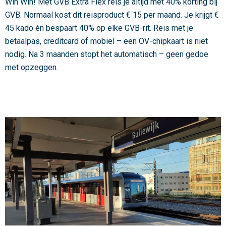
b
Win Win! Met GVB Extra Flex reis je altijd met 40% korting bij
i
GVB. Normaal kost dit reisproduct € 15 per maand. Je krijgt €
e
45 kado én bespaart 40% op elke GVB-rit. Reis met je
d
betaalpas, creditcard of mobiel – een OV-chipkaart is niet
s
nodig. Na 3 maanden stopt het automatisch – geen gedoe
g
met opzeggen.
e
r
i
c
h
t
e
b
e
r
e
i