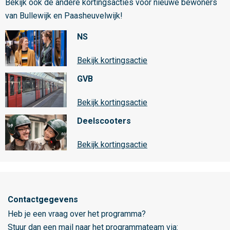
Bekijk ook de andere kortingsacties voor nieuwe bewoners
m
van Bullewijk en Paasheuvelwijk!
a
m
NS
e
t
Bekijk kortingsactie
r
GVB
o
p
Bekijk kortingsactie
o
Deelscooters
o
l
Bekijk kortingsactie
r
e
g
i
Contactgegevens
o
Heb je een vraag over het programma?
A
Stuur dan een mail naar het programmateam via: