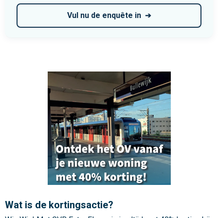
e
i
Vul nu de enquête in
k
b
a
a
r
h
e
i
d
,
h
e
t
g
Wat is de kortingsactie?
e