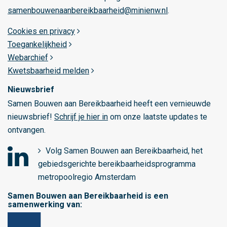
m
samenbouwenaanbereikbaarheid@minienw.nl
.
s
t
Cookies en privacy
e
Toegankelijkheid
r
Webarchief
d
Kwetsbaarheid melden
a
Nieuwsbrief
m
Samen Bouwen aan Bereikbaarheid heeft een vernieuwde
nieuwsbrief!
Schrijf je hier in
om onze laatste updates te
ontvangen.
Volg Samen Bouwen aan Bereikbaarheid, het
gebiedsgerichte bereikbaarheidsprogramma
o
metropoolregio Amsterdam
p
Samen Bouwen aan Bereikbaarheid is een
L
samenwerking van:
i